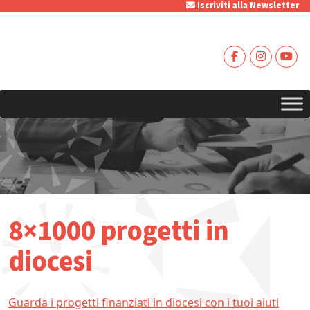
Iscriviti alla Newsletter
8×1000 progetti in
diocesi
Guarda i progetti finanziati in diocesi con i tuoi aiuti