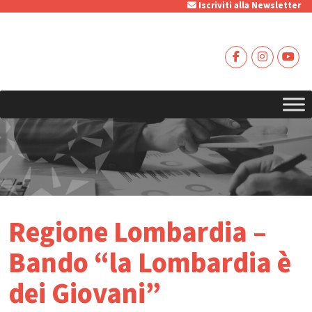
Iscriviti alla Newsletter
Regione Lombardia –
Bando “la Lombardia è
dei Giovani”