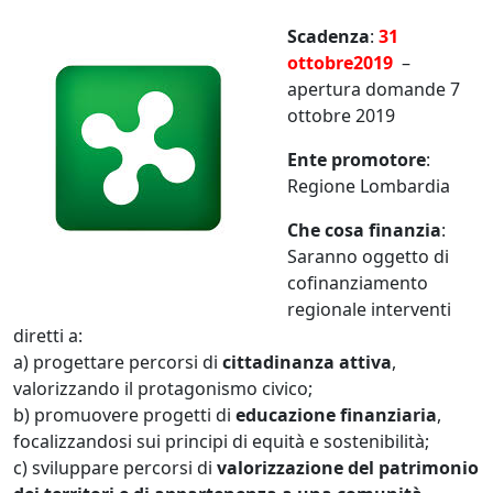
S
cad
enza
:
31
ottobre2019
–
apertura domande 7
ottobre 2019
Ente promotore
:
Regione Lombardia
Che cosa finanzia
:
Saranno oggetto di
cofinanziamento
regionale interventi
diretti a:
a) progettare percorsi di
cittadinanza attiva
,
valorizzando il protagonismo civico;
b) promuovere progetti di
educazione finanziaria
,
focalizzandosi sui principi di equità e sostenibilità;
c) sviluppare percorsi di
valorizzazione del patrimonio