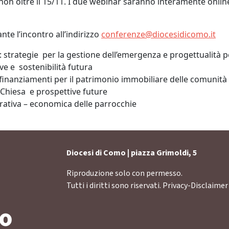
 non oltre il 15/11. I due webinar saranno interamente online
te l’incontro all’indirizzo
conferenze@diocesidicomo.it
e: strategie per la gestione dell’emergenza e progettualità pe
ve e sostenibilità futura
e finanziamenti per il patrimonio immobiliare delle comunità
s Chiesa e prospettive future
rativa – economica delle parrocchie
Diocesi di Como | piazza Grimoldi, 5
Riproduzione solo con permesso.
Tutti i diritti sono riservati.
Privacy-Disclaimer
vo