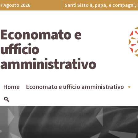
Skip
7 Agosto 2026
Santi Sisto II, papa, e compagni, 
to
content
Economato e
ufficio
amministrativo
Home
Economato e ufficio amministrativo