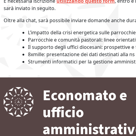
È necessaria iscrizione
utilizzando questo form
, entro e
sarà inviato in seguito.
Oltre alla chat, sarà possibile inviare domande anche duran
L’impatto della crisi energetica sulle parrocchi
Parrocchie e comunità pastorali: linee orientati
Il supporto degli uffici diocesani: prospettive 
8xmille: presentazione dei dati destinati alla n
Strumenti informatici per la gestione amminist
Economato e
ufficio
amministrati