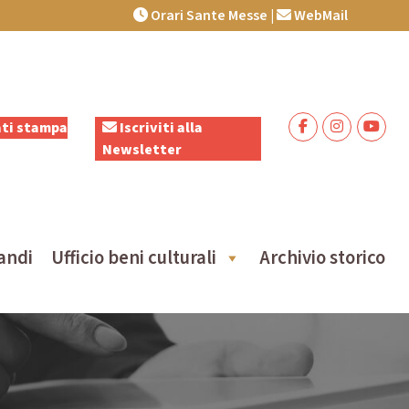
Orari Sante Messe
|
WebMail
ti stampa
Iscriviti alla
Newsletter
andi
Ufficio beni culturali
Archivio storico