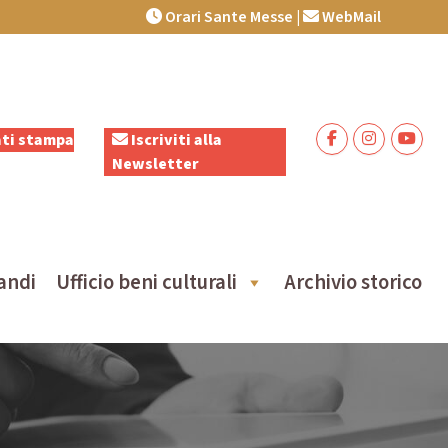
Orari Sante Messe
|
WebMail
ti stampa
Iscriviti alla
Newsletter
andi
Ufficio beni culturali
Archivio storico