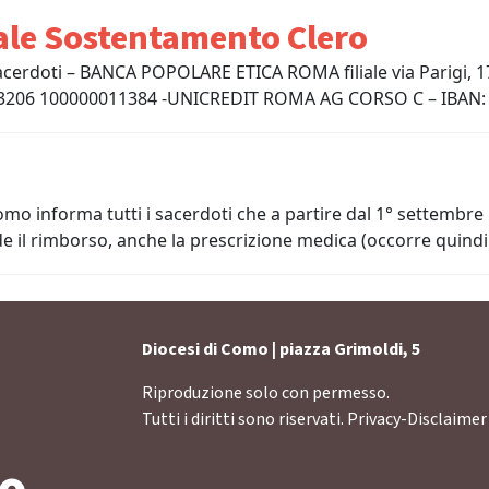
rale Sostentamento Clero
i sacerdoti – BANCA POPOLARE ETICA ROMA filiale via Parigi,
 03206 100000011384 -UNICREDIT ROMA AG CORSO C – IBAN: I
Como informa tutti i sacerdoti che a partire dal 1° settembre 
e il rimborso, anche la prescrizione medica (occorre quindi 
Diocesi di Como | piazza Grimoldi, 5
Riproduzione solo con permesso.
Tutti i diritti sono riservati.
Privacy-Disclaimer