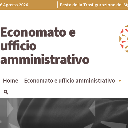
Skip
6 Agosto 2026
Festa della Trasfigurazione del S
to
content
Economato e
ufficio
amministrativo
Home
Economato e ufficio amministrativo