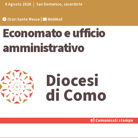
Skip
8 Agosto 2026
San Domenico, sacerdote
to
content
Orari Sante Messe
|
WebMail
Economato e ufficio
amministrativo
Diocesi
di Como
Comunicati stampa